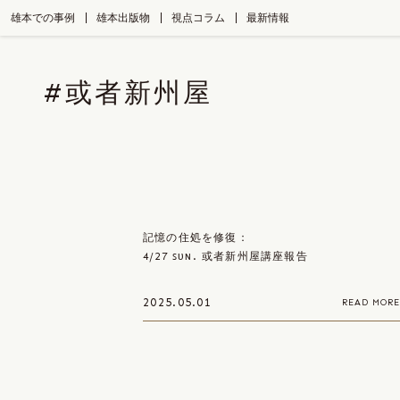
Skip
to
雄本での事例
雄本出版物
視点コラム
最新情報
the
content
#或者新州屋
記憶の住処を修復：
4/27 ꜱᴜɴ. 或者新州屋講座報告
2025.05.01
READ MORE