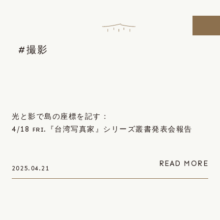
Skip
to
the
content
#撮影
光と影で島の座標を記す：
4/18 ꜰʀɪ.『台湾写真家』シリーズ叢書発表会報告
READ MORE
2025.04.21