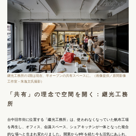
継光工務所の1階は現在、半オープンの共有スペースに。（画像提供／原間影像
工作室－朱逸文氏撮影）
「共有」の理念で空間を開く：継光工務
所
台中旧市街に位置する「繼光工務所」は、使われなくなっていた帆布工場
を再生し、オフィス、会議スペース、シェアキッチンが一体となった複合
的な場へと生まれ変わりました。開業から8年を経た今も活気にあふれ、