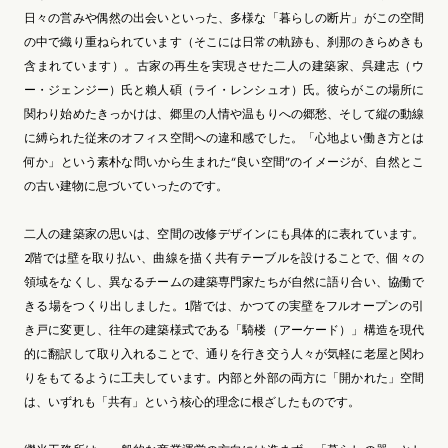
日々の営みや偶然の出会いといった、多様な「暮らしの断片」がこの空間
の中で織り重ねられています（そこには日常の軌跡も、刹那のきらめきも
含まれています）。古家の再生を実現させた二人の建築家、呉建志（ウ
ー・ジェンジー）氏と賴人碩（ライ・レンシュオ）氏。彼らがこの場所に
関わり始めたきっかけは、郷里の人情や温もりへの郷愁、そして縦の動線
に縛られた従来のオフィス空間への違和感でした。「心地よい働き方とは
何か」という素朴な問いから生まれた“良い空間”のイメージが、自然とこ
の古い建物に息づいていったのです。
二人の建築家の思いは、空間の改修デザインにも具体的に表れています。
2階では壁を取り払い、曲線を描く共有テーブルを設けることで、個々の
領域をなくし、異なるチームの建築専門家たちが自然に語り合い、協働で
きる場をつくり出しました。1階では、かつての実壁をフルオープンの引
き戸に変更し、往年の建築様式である「騎楼（アーケード）」構造を現代
的に翻訳して取り入れることで、通りを行き交う人々が気軽に老屋と関わ
りをもてるように工夫しています。内部と外部の両方に「開かれた」空間
は、いずれも「共有」という核心的理念に根ざしたものです。