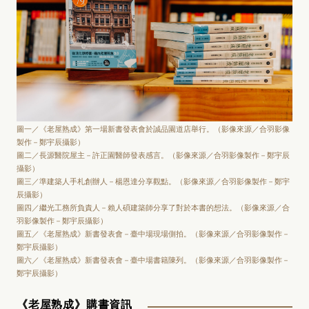
圖一／《老屋熟成》第一場新書發表會於誠品園道店舉行。（影像來源／合羽影像
製作－鄭宇辰攝影）
圖二／長源醫院屋主－許正園醫師發表感言。（影像來源／合羽影像製作－鄭宇辰
攝影）
圖三／準建築人手札創辦人－楊恩達分享觀點。（影像來源／合羽影像製作－鄭宇
辰攝影）
圖四／繼光工務所負責人－賴人碩建築師分享了對於本書的想法。（影像來源／合
羽影像製作－鄭宇辰攝影）
圖五／《老屋熟成》新書發表會－臺中場現場側拍。（影像來源／合羽影像製作－
鄭宇辰攝影）
圖六／《老屋熟成》新書發表會－臺中場書籍陳列。（影像來源／合羽影像製作－
鄭宇辰攝影）
《老屋熟成》購書資訊