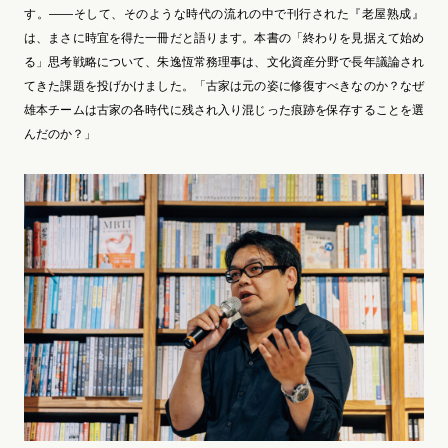
す。――そして、そのような時代の流れの中で刊行された『老屋熟成』
は、まさに時宜を得た一冊だと語ります。本書の「終わりを見据えて始め
る」思考戦略について、朱逸恆常務理事は、文化資産分野で長年議論され
てきた課題を投げかけました。「古家は元の姿に修復すべきなのか？なぜ
雄本チームは古家の各時代に残され入り混じった痕跡を保存することを選
んだのか？」