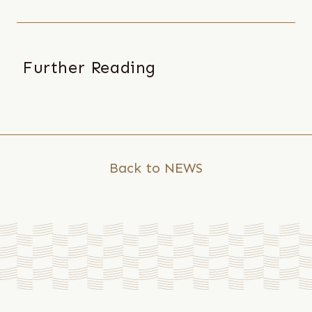
Further Reading
25
20
/
10
/
04
Back to NEWS
一
冊
の
本
の
厚
み