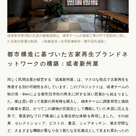
或者新州屋2階の丸窓の修復痕跡は、雄本チームが修復工事の中で意図的に残し
た古家の変遷の軌跡。（画像提供／合羽影像制作－鄭宇辰氏撮影）
都市構造に基づいた古家再生ブランドネ
ットワークの構築：或者新州屋
同じく民間企業が経営する「或者新州屋」は、マクロな視点で古家再生を
推進する別の可能性を示しています。このプロジェクトは、或者チームの
執行長・Benによる都市旧市街の再生に対する深い思索から始まりまし
た。彼は思い切って老家の所有権を購入し、雄本チームに調査研究と後続
の修復を委託。かつてこの建物が百貨店として機能していた本質に応える
形で、垂直的なフロア構成による複合的な体験を再現しました。その結
果、セレクトショップ、ビストロ、書店、シェアキッチン、展示空間な
ど、さまざまな機能が重なり合う新たな文化拠点として生まれ変わったの