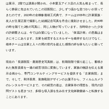
は展示、2階では講座が開かれ、小本愛玉アイス店の人気も相まって、長
らく静寂に包まれていたこの旧医院に、少しずつ温かな息づかいが戻って
きたのです。2023年の全棟修復竣工式典で、チームは1935年に許家親族・
友人が主屋正面で撮影した結婚記念写真を丹念に復刻させました。約90年
の時を隔てた2枚の写真に、同じ人物が写っています。当時幼かった少女
の許錦鶯さんは、今では白髪になっていました。「保温計画」の意義はま
さにそこにあります。古家を経営するエネルギーを維持するだけでなく、
雄本チームは古家と人々の間の世代を超えた感情の絆を保ちたいと願って
います。
現在の「長源医院・鹿港歴史写真館」は、初期段階で掘り起こし、蓄積さ
れた無形資産を一連の経営項目に変換しています。家族の物語を伝える展
示企画から、専門コンサルティングサービスを提供する「古家病院」ま
で。そして、和洋茶席、装飾彫刻デザインのお菓子から、フィルムカメラ
のレンタルサービスまで。その経営の道は、古家保存の理想を、現代の訪
問ゲストを惹きつけ、多様な収入源を生み出す文化体験価値へと転換する
ことにあります。