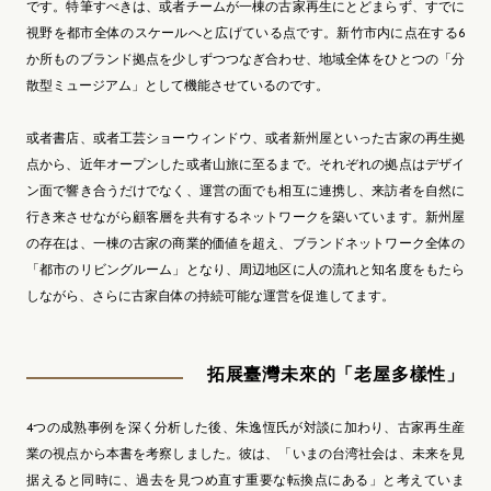
です。特筆すべきは、或者チームが一棟の古家再生にとどまらず、すでに
視野を都市全体のスケールへと広げている点です。新竹市内に点在する6
か所ものブランド拠点を少しずつつなぎ合わせ、地域全体をひとつの「分
散型ミュージアム」として機能させているのです。
或者書店、或者工芸ショーウィンドウ、或者新州屋といった古家の再生拠
点から、近年オープンした或者山旅に至るまで。それぞれの拠点はデザイ
ン面で響き合うだけでなく、運営の面でも相互に連携し、来訪者を自然に
行き来させながら顧客層を共有するネットワークを築いています。新州屋
の存在は、一棟の古家の商業的価値を超え、ブランドネットワーク全体の
「都市のリビングルーム」となり、周辺地区に人の流れと知名度をもたら
しながら、さらに古家自体の持続可能な運営を促進してます。
拓展臺灣未來的「老屋多樣性」
4つの成熟事例を深く分析した後、朱逸恆氏が対談に加わり、古家再生産
業の視点から本書を考察しました。彼は、「いまの台湾社会は、未来を見
据えると同時に、過去を見つめ直す重要な転換点にある」と考えていま