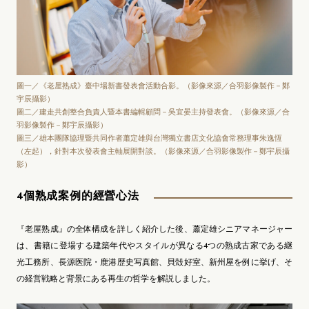
圖一／《老屋熟成》臺中場新書發表會活動合影。（影像來源／合羽影像製作－鄭
宇辰攝影）
圖二／建走共創整合負責人暨本書編輯顧問－吳宜晏主持發表會。（影像來源／合
羽影像製作－鄭宇辰攝影）
圖三／雄本團隊協理暨共同作者蕭定雄與台灣獨立書店文化協會常務理事朱逸恆
（左起），針對本次發表會主軸展開對談。（影像來源／合羽影像製作－鄭宇辰攝
影）
4個熟成案例的經營心法
『老屋熟成』の全体構成を詳しく紹介した後、蕭定雄シニアマネージャー
は、書籍に登場する建築年代やスタイルが異なる4つの熟成古家である継
光工務所、長源医院・鹿港歴史写真館、貝殻好室、新州屋を例に挙げ、そ
の経営戦略と背景にある再生の哲学を解説しました。