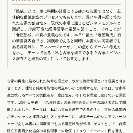
「熟成」とは、単に時間の経過による静かな沈殿ではなく、主
体的な価値創造のプロセスでもあります。長い年月を経て培わ
れた古家の独自性を、現代の市場に通じるビジネスモデルへと
翻訳し、持続可能な経済循環の基盤を築くこと。それこそが
「老屋熟成」の真の意義なのです。本日午後の『老屋熟成』初
の新書発表会では、講演者であると同時に本書の共同著者でも
ある蕭定雄シニアマネージャーが、この点からチームの考え方
を示し、テーマである「私も古家を経営できる？古家のビジネ
ス潜在力と経営の道」についてお答えします。
古家の再生に込められた純粋な理想が、やがて維持管理という現実と向き
合うとき、理想と持続可能性の両立をいかに実現するか。それは、古家再
生に携わるすべての実践者が一度は悩み、今もなお思索し続けている課題
です。10月4日午後、『老屋熟成』の新刊発表会が台中の誠品園道店で開
催されました。テーマは「私にも古家を運営できるの？」「古家の商業的
ポテンシャルと運営のあり方」をテーマに、雄本チームのシニアマネージ
ャーであり本書の共同著者でもある蕭定雄氏が登壇。ゲストとして、台湾
独立系書店文化協会の常務理事・朱逸恆（チュウ・イーハン）氏を迎え、