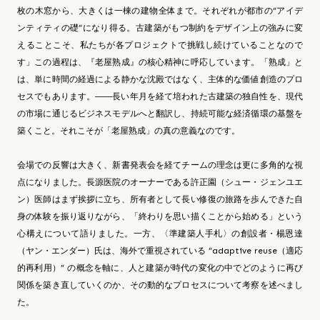
枚の木窓から、大きくは一棟の建物全体まで。それぞれが都市の“アイデ
ンティティの礎”になり得る。古建築がもつ制約をデザイン上の強みに変
えることこそ、私たちが各プロジェクトで挑戦し続けていることなので
す」この過程は、『老屋熟成』の核心精神に呼応しています。「熟成」と
は、単に時間の経過による静かな沈殿ではなく、主体的な価値創造のプロ
セスでもあります。――長い年月を経て培われた古建築の独自性を、現代
の市場に通じるビジネスモデルへと翻訳し、持続可能な経済循環の基盤を
築くこと。それこそが「老屋熟成」の真の意義なのです。
会場での反響は大きく、新書発表会を経てチームの理念は更に多角的な視
点になりました。長源医院のオーナーである許正園（シュー・ジェンユエ
ン）医師はまず挨拶に立ち、所有者として長い修復の旅路を歩んできた自
身の体験を振り返りながら、「終わりを思い描くことから始める」という
心構えについて語りました。一方、〈準建築人手札〉の創設者・楊恩達
（ヤン・エンダー）氏は、海外で重視されている “adaptive reuse（適応
的再利用）” の概念を軸に、人と建築が時代の変化の中でどのように再び
関係を築き直していくのか、その動的なプロセスについて考察を述べまし
た。