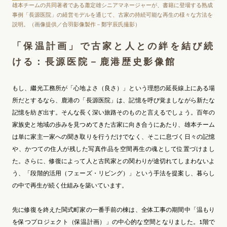
雄本チームの共同著者である蕭定雄シニアマネージャーが、書籍に登場する熟成
事例「長源医院」の経営モデルを通じて、古家の持続可能な再生の様々な方法を
説明。（画像提供／合羽影像製作－鄭宇辰氏撮影）
「保温計画」で古家と人との絆を結び続
ける：長源医院－鹿港歴史影像館
もし、繼光工務所が「心地よさ（良さ）」という理想の延長線上にある場
所だとするなら、鹿港の「長源医院」は、記憶を呼び覚ましながら新たな
記憶を紡ぎ出す。そんな長く深い旅路そのものと言えるでしょう。百年の
家族史と地域の歩みを見つめてきた古家に向き合うにあたり、雄本チーム
は単に家主一家への聞き取りを行うだけでなく、そこに息づく日々の記憶
や、かつての住人が残した写真作品を空間再生の魂として位置づけまし
た。さらに、修復によって人と古民家との関わりが途切れてしまわないよ
う、「段階的活用（フェーズ・リビング）」という手法を提案し、暮らし
の中で再生が続く仕組みを築いています。
先に修復を終えた閩式町家の一番手前の棟は、全体工事の期間中「温もり
を保つプロジェクト（保温計画）」の中心的な空間となりました。1階で