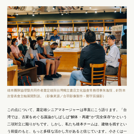
雄本團隊協理暨共同作者蕭定雄與台灣獨立書店文化協會常務理事朱逸恆，針對本
次發表會主軸展開對談。（影像來源／合羽影像製作－鄭宇辰攝影）
この点について、蕭定雄シニアマネージャーは率直にこう語ります。「台
湾では、古家をめぐる議論がしばしば“解体・再建”か“完全保存”かという
二項対立に陥りがちです。しかし、私たち雄本チームは、建物を残すとい
う前提のもと、もっと多様な活かし方があると信じています。小さくは一