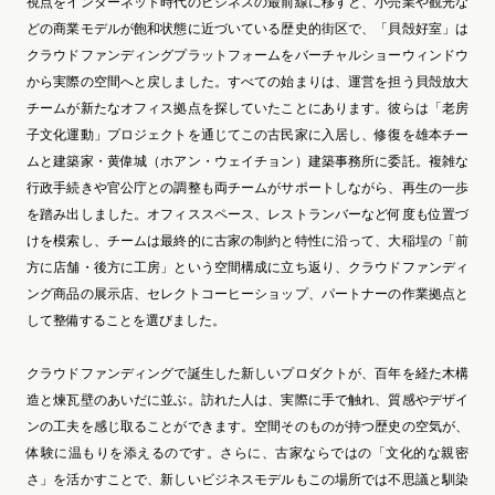
視点をインターネット時代のビジネスの最前線に移すと、小売業や観光な
どの商業モデルが飽和状態に近づいている歴史的街区で、「貝殻好室」は
クラウドファンディングプラットフォームをバーチャルショーウィンドウ
から実際の空間へと戻しました。すべての始まりは、運営を担う貝殻放大
チームが新たなオフィス拠点を探していたことにあります。彼らは「老房
子文化運動」プロジェクトを通じてこの古民家に入居し、修復を雄本チー
ムと建築家・黄偉城（ホアン・ウェイチョン）建築事務所に委託。複雑な
行政手続きや官公庁との調整も両チームがサポートしながら、再生の一歩
を踏み出しました。オフィススペース、レストランバーなど何度も位置づ
けを模索し、チームは最終的に古家の制約と特性に沿って、大稲埕の「前
方に店舗・後方に工房」という空間構成に立ち返り、クラウドファンディ
ング商品の展示店、セレクトコーヒーショップ、パートナーの作業拠点と
して整備することを選びました。
クラウドファンディングで誕生した新しいプロダクトが、百年を経た木構
造と煉瓦壁のあいだに並ぶ。訪れた人は、実際に手で触れ、質感やデザイ
ンの工夫を感じ取ることができます。空間そのものが持つ歴史の空気が、
体験に温もりを添えるのです。さらに、古家ならではの「文化的な親密
さ」を活かすことで、新しいビジネスモデルもこの場所では不思議と馴染