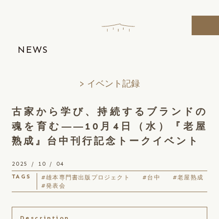
Skip
to
the
content
NEWS
イベント記録
古家から学び、持続するブランドの
魂を育む――10月4日（水）『老屋
熟成』台中刊行記念トークイベント
2025 / 10 / 04
#雄本専門書出版プロジェクト
#台中
#老屋熟成
#発表会