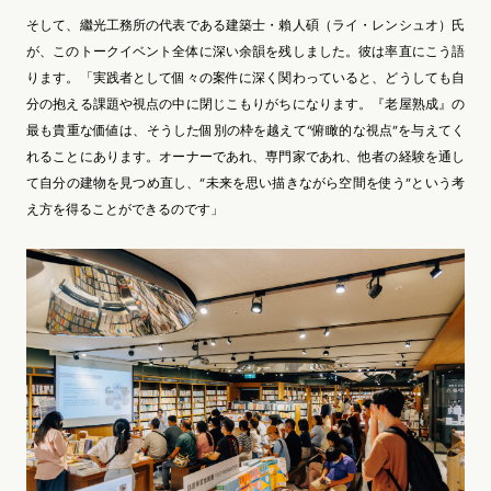
そして、繼光工務所の代表である建築士・賴人碩（ライ・レンシュオ）氏
が、このトークイベント全体に深い余韻を残しました。彼は率直にこう語
ります。「実践者として個々の案件に深く関わっていると、どうしても自
分の抱える課題や視点の中に閉じこもりがちになります。『老屋熟成』の
最も貴重な価値は、そうした個別の枠を越えて“俯瞰的な視点”を与えてく
れることにあります。オーナーであれ、専門家であれ、他者の経験を通し
て自分の建物を見つめ直し、“未来を思い描きながら空間を使う”という考
え方を得ることができるのです」