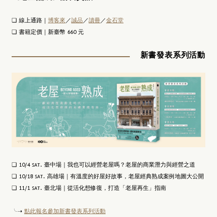
❏ 線上通路｜
博客來
／
誠品
／
讀冊
／
金石堂
❏ 書籍定價｜新臺幣 660 元
新書發表系列活動
❏ 10/4 ꜱᴀᴛ. 臺中場｜我也可以經營老屋嗎？老屋的商業潛力與經營之道
❏ 10/18 ꜱᴀᴛ. 高雄場｜有溫度的好屋好故事，老屋經典熟成案例地圖大公開
❏ 11/1 ꜱᴀᴛ. 臺北場｜從活化想修復，打造「老屋再生」指南
╰➝
點此報名參加新書發表系列活動