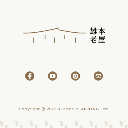
で
綴
る
島
：
の
18
再
生
老
の
軌
跡
』
――
月
Copyright © 2025
X-Basic PLANNING Ltd.
24
日