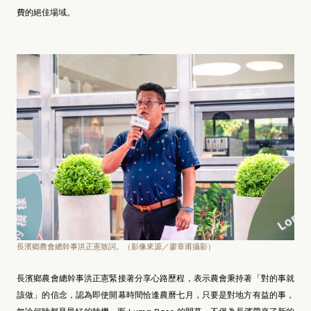
費的絕佳場域。
長濱鄉農會總幹事洪正憲致詞。（影像來源／廖章甫攝影）
長濱鄉農會總幹事洪正憲緊接著分享心路歷程，表示農會秉持著「對的事就
該做」的信念，認為即使開幕時間恰逢農曆七月，只要是對地方有益的事，