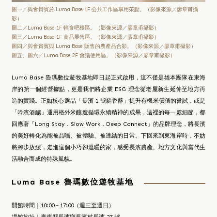
圖一／與會貴賓於 Luma Base 1F 公共工作區享用茶點。（影像來源／廖章甫攝
影）
圖二／Luma Base 1F 輕食吧檯區。（影像來源／廖章甫攝影）
圖三／Luma Base 1F 商品展售區。（影像來源／廖章甫攝影）
圖四／與會貴賓與 Luma Base 販售的農產品合影。（影像來源／廖章甫攝影）
圖五、圖六／Luma Base 2F 會議使用區。（影像來源／廖章甫攝影）
Luma Base 魯瑪數位遊牧基地即日起正式啟用，這不僅是雄本團隊在東海
岸的第一個經營據點，更是我們將企業 ESG 理念從老屋新生延伸至地方再
造的實踐。正如核心選品「長濱 1 號糙香酥」提升有機米價值的嘗試，或是
「吟濱酒釀」運用格外米釀造循環永續精神的成果，這裡的每一處細節，都
回應著「Long Stay．Slow Work．Deep Connect」的品牌理念，將長濱
的美好轉化為能被品嚐、被體驗、被連結的日常。下回來到東海岸時，不妨
將腳步放緩，走進這個小巧卻溫暖的家，感受長濱農產、地方文化與當代生
活融合而成的特殊風貌。
Luma Base 魯瑪數位遊牧基地
開館時間｜10:00－17:00（週三至週日）
場館地址｜臺東縣長濱鄉長濱村長濱 27 號