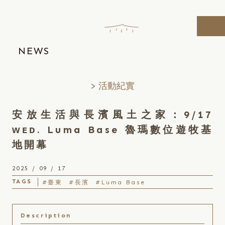
Skip
to
the
content
NEWS
活動紀實
安放生活與長濱風土之家：9/17
ᴡᴇᴅ. Luma Base 魯瑪數位遊牧基
地開幕
2025 / 09 / 17
#臺東
#長濱
#Luma Base