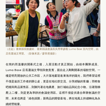
（左起）臺東縣長饒慶鈴、臺東縣議會議長吳秀華參觀 Luma Base 室內空間，由
店長蕭涵文導覽。（影像來源／廖章甫攝影）
在簡約而溫馨的開幕式之後，入厝活動才真正開始，由雄本團隊成員、
Luma Base 店長蕭涵文帶領與會貴賓，親自走入剛剛開幕的場館空間。一
樓是明亮開放的公共工作區，大片落地窗迎進東海岸的陽光，我們希望這裡
不僅是遠距工作者的辦公桌，更是在地社群交流、分享經驗的客廳；而輕食
吧檯與商品展售區，則陳列著在地農產、旅行補給品與紀念小物。沿著階梯
爬上二樓，則是更為寧靜的會議使用區。這裡不僅提供適合舉辦會議的空
間，未來也將是「綠色採購」新商品的開發基地，將在地風土持續轉化為永
續經營能量。