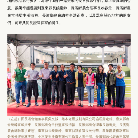
場館飲品款待賓客，為陪伴我們一路走來的長官與夥伴們，獻上最真摯的心
意。很榮幸能邀請到臺東縣長饒慶鈴、長濱鄉農會理事長賴春貴、長濱鄉農
會常務監事張清福、長濱鄉農會總幹事洪正憲，以及眾多關心地方的朋友
們，前來共同見證這個家的誕生。
（左起）回長濱會館董事長吳文誠、雄本老屋規劃有限公司協理蕭定雄、臺東縣農
會總幹事戴振東、長濱鄉農會常務監事張清福、長濱鄉農會理事長賴春貴、長濱鄉
農會總幹事洪正憲、臺東縣長饒慶鈴、臺東縣議會議長吳秀華、農業部農糧署東區
分署分署長林美華、小本愛玉股份有限公司負責人黃于瑄、長濱鄉民代表會主席梁