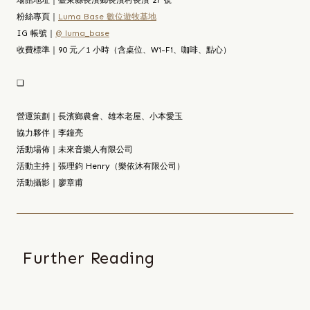
粉絲專頁｜
Luma Base 數位遊牧基地
IG 帳號｜
@ luma_base
收費標準｜90 元／1 小時（含桌位、Wi-Fi、咖啡、點心）
❏
營運策劃｜長濱鄉農會、雄本老屋、小本愛玉
協力夥伴｜李鐘亮
活動場佈｜未來音樂人有限公司
活動主持｜張理鈞 Henry（樂依沐有限公司）
活動攝影｜廖章甫
Further Reading
2025
/