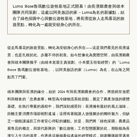
Luma Base魯瑪數位遊牧基地正式開幕！由長濱鄉農會與雄本
團隊共同策劃，這處以阿美族語的家－Luma為名的新據點，結
合了綠色採購中心與數位遊牧基地，將長濱從旅人走馬看花的旅
遊景點，轉化為一處能安頓身心的所在。
從走馬看花的旅遊景點，轉化為安頓身心的所在——這是我們看見的長濱遠
景，也是扎根於此、步履不停的初衷。如今想像化為實體空間，由長濱鄉農
會與雄本團隊攜手（由雄本老屋主責規劃、小本愛玉領銜經營）的「Luma
Base 魯瑪數位遊牧基地」，以阿美族語的家（Luma）為名，在山海之間
點亮了門窗。
雄本團隊與長濱的緣分，始於 2024 年與長濱鄉農會的合作，將曾經存放肥
料與糧食的「忠勇倉庫」轉型為冷鏈物流系統節點，奠定了農產加值的硬體
基礎。在執行專案的過程中，我們深刻感受到：長濱擁有最好的風土滋味，
距離主要消費市場卻相對遙遠；這裡有著能讓人放慢腳步的獨特魅力，但缺
乏一個能讓遠距工作者安心停駐的據點。於是，我們將「綠色採購」農產品
展售店的概念，與當代新興的「數位遊牧」工作型態匯聚於此，期盼能為長
濱引入生活的溫度，也透過這兩個看似遙遠的經營模式，朝著團隊願景邁進