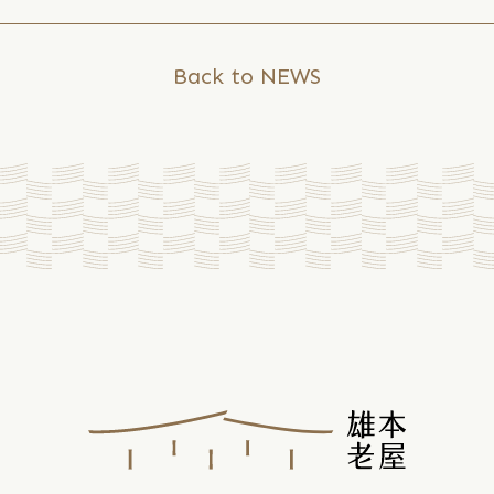
09
/
17
Back to NEWS
長
濱
忠
勇
倉
庫
－
農
產
品
冷
鏈