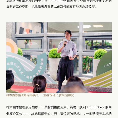
無論何時都是最好的時機。而 Luma Base 的開幕，不僅為長濱帶來了新的
展售與工作空間，也象徵著農會將以創新模式支持地方永續發展。
雄本團隊協理蕭定雄致詞。（影像來源／廖章甫攝影）
雄本團隊協理蕭定雄以「一扇窗的兩面風景」為喻，談到 Luma Base 的兩
個核心定位——「綠色採購中心」與「數位遊牧基地」，一面映照著土地的