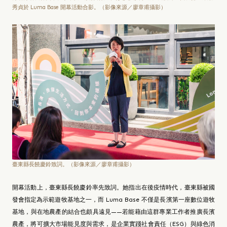
秀貞於 Luma Base 開幕活動合影。（影像來源／廖章甫攝影）
臺東縣長饒慶鈴致詞。（影像來源／廖章甫攝影）
開幕活動上，臺東縣長饒慶鈴率先致詞。她指出在後疫情時代，臺東縣被國
發會指定為示範遊牧基地之一，而 Luma Base 不僅是長濱第一座數位遊牧
基地，與在地農產的結合也頗具遠見——若能藉由這群專業工作者推廣長濱
農產，將可擴大市場能見度與需求，是企業實踐社會責任（ESG）與綠色消