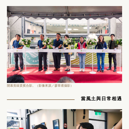
開幕剪綵貴賓合影。（影像來源／廖章甫攝影）
當風土與日常相遇